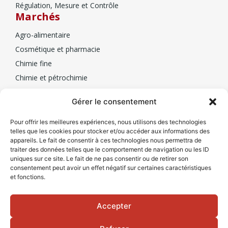
Régulation, Mesure et Contrôle
Marchés
Agro-alimentaire
Cosmétique et pharmacie
Chimie fine
Chimie et pétrochimie
Biotechnologie
Mesa
Gérer le consentement
Qui sommes-nous
Pour offrir les meilleures expériences, nous utilisons des technologies
telles que les cookies pour stocker et/ou accéder aux informations des
Nos partenaires
appareils. Le fait de consentir à ces technologies nous permettra de
Contacts
traiter des données telles que le comportement de navigation ou les ID
uniques sur ce site. Le fait de ne pas consentir ou de retirer son
Nous contacter
consentement peut avoir un effet négatif sur certaines caractéristiques
et fonctions.
+33(0)1 77 01 84 40
Accepter