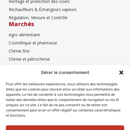
Inertage et protection des cuves
Réchauffeurs & Échangeurs vapeurs
Régulation, Mesure et Contrôle
Marchés
Agro-alimentaire
Cosmétique et pharmacie
Chimie fine
Chimie et pétrochimie
Biotechnologie
Mesa
Gérer le consentement
Qui sommes-nous
Pour offrir les meilleures expériences, nous utilisons des technologies
telles que les cookies pour stocker et/ou accéder aux informations des
Nos partenaires
appareils. Le fait de consentir à ces technologies nous permettra de
traiter des données telles que le comportement de navigation ou les ID
Contacts
uniques sur ce site. Le fait de ne pas consentir ou de retirer son
Nous contacter
consentement peut avoir un effet négatif sur certaines caractéristiques
et fonctions.
+33(0)1 77 01 84 40