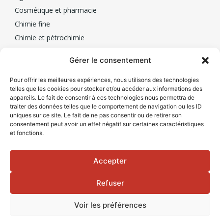
Cosmétique et pharmacie
Chimie fine
Chimie et pétrochimie
Biotechnologie
Mesa
Gérer le consentement
Qui sommes-nous
Pour offrir les meilleures expériences, nous utilisons des technologies
telles que les cookies pour stocker et/ou accéder aux informations des
Nos partenaires
appareils. Le fait de consentir à ces technologies nous permettra de
traiter des données telles que le comportement de navigation ou les ID
Contacts
uniques sur ce site. Le fait de ne pas consentir ou de retirer son
Nous contacter
consentement peut avoir un effet négatif sur certaines caractéristiques
et fonctions.
+33(0)1 77 01 84 40
Accepter
Refuser
Voir les préférences