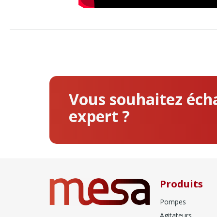
Vous souhaitez éch
expert ?
Produits
Pompes
Agitateurs