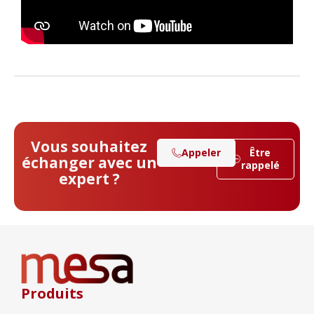
Vous souhaitez
Appeler
Être
échanger avec un
rappelé
expert ?
Produits